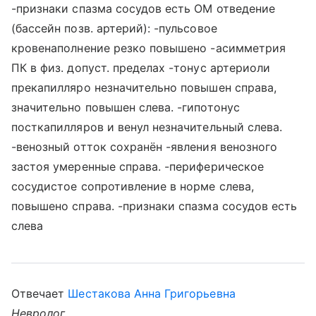
-признаки спазма сосудов есть OM отведение
(бассейн позв. артерий): -пульсовое
кровенаполнение резко повышено -асимметрия
ПК в физ. допуст. пределах -тонус артериоли
прекапилляро незначительно повышен справа,
значительно повышен слева. -гипотонус
посткапилляров и венул незначительный слева.
-венозный отток сохранён -явления венозного
застоя умеренные справа. -периферическое
сосудистое сопротивление в норме слева,
повышено справа. -признаки спазма сосудов есть
слева
Отвечает
Шестакова Анна Григорьевна
Невролог