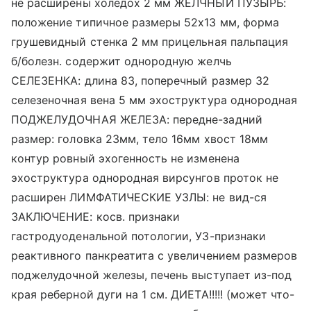
не расширены холедох 2 мм ЖЕЛЧНЫЙ ПУЗЫРЬ:
положение типичное размеры 52х13 мм, форма
грушевидный стенка 2 мм прицельная пальпация
б/болезн. содержит однородную желчь
СЕЛЕЗЕНКА: длина 83, поперечный размер 32
селезеночная вена 5 мм эхоструктура однородная
ПОДЖЕЛУДОЧНАЯ ЖЕЛЕЗА: передне-задний
размер: головка 23мм, тело 16мм хвост 18мм
контур ровный эхогенность не изменена
эхоструктура однородная вирсунгов проток не
расширен ЛИМФАТИЧЕСКИЕ УЗЛЫ: не вид-ся
ЗАКЛЮЧЕНИЕ: косв. признаки
гастродуоденальной потологии, УЗ-признаки
реактивного панкреатита с увеличением размеров
поджелудочной железы, печень выступает из-под
края реберной дуги на 1 см. ДИЕТА!!!!! (может что-