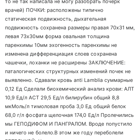
то не так написала не могу разобрать почерк
врачей) ПОЧКИ: расположены типично
статическая подвижность, дыхательная
подвижность сохранена размеры правая 70х31 мм,
левая 73х30мм форма овальная толщина
паренхимы 10мм эхогенность паренхимы не
изменена дифференциация слоев сохранена
чашечки, лоханки не расширены ЗАКЛЮЧЕНИЕ:
паталогических структурных изменений почек не
выявленно. Сдавали кровь anti Lamblia суммарные
0,12 Ед Сделали биохемический анализ крови: АЛТ
10,9 Ед/л АСТ 29,5 Ед/л билирубин общий 8,8
мкМоль/л тимоловая проба 3,0 Ед общий белок
68,0 г/л фосфата щелочная 174,0 Ед/л Пролечились
мы ГЕПОДИФОМ И ПАНГРАЛОМ. Вроде попустило
и ничего не болело.В этом же году переболели