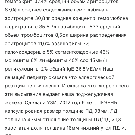
гематокрит 37,4% средний обьем эритроцитов
87,0фл среднее содержание гемоглабина в
эритроците 30,8пг средняя концентр. гемоглобина
в эритроците 35,5г/л тромбоциты 533 средний
обьем тромбоцитов 8,5фл ширина распределения
эритроцитов 11,6% эозинофилы 3%
палочкоядерные 5% сегментоядерные 46%
моноциты 6% лимфоциты 40% соэ 15мм/ч
ретикулоциты 2% общий IgE 26,6МЕ/мл Наш
лечащей педиатр сказала что аллергической
реакции не выявленно. И сказала что скорее всего
эти высыпания выдает наша поджелудочная
железа. Сделали УЗИ. 2012 год 6 лет: ПЕЧЕНЬ:
капсула ровная размер толщина ПД 98мм, ЛД
толщина 43мм отношение толщины ПД/ЛД >1,3
хвостатая доля толщина 18мм нижний угол ПД <,