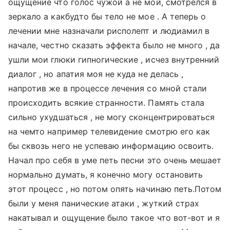
ощущение что голос чужой а не мой, смотрелся в
зеркало а какбудто бы тело не мое . А теперь о
лечении мне назначали рисполепт и людиамил в
начале, честно сказать эффекта было не много , да
ушли мои глюки гипногические , исчез внутренний
диалог , но апатия моя не куда не делась ,
напротив же в процессе лечения со мной стали
происходить всякие странности. Память стала
сильно ухудшаться , не могу сконцентрироваться
на чемто например телевидение смотрю его как
бы сквозь него не успеваю информацию освоить.
Начал про себя в уме петь песни это очень мешает
нормально думать, я конечно могу остановить
этот процесс , но потом опять начинаю петь.Потом
были у меня панические атаки , жуткий страх
накатывал и ощущение было такое что вот-вот и я