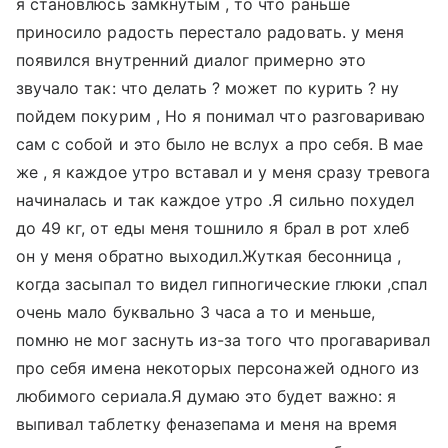
я становлюсь замкнутым , то что раньше
приносило радость перестало радовать. у меня
появился внутренний диалог примерно это
звучало так: что делать ? может по курить ? ну
пойдем покурим , Но я понимал что разговариваю
сам с собой и это было не вслух а про себя. В мае
же , я каждое утро вставал и у меня сразу тревога
начиналась и так каждое утро .Я сильно похудел
до 49 кг, от еды меня тошнило я брал в рот хлеб
он у меня обратно выходил.Жуткая бесонница ,
когда засыпал то видел гипногические глюки ,спал
очень мало буквально 3 часа а то и меньше,
помню не мог заснуть из-за того что прогаваривал
про себя имена некоторых персонажей одного из
любимого сериала.Я думаю это будет важно: я
выпивал таблетку феназепама и меня на время