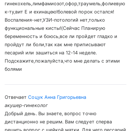
гинекохель,лимфамиозот,офор,траумель,фолиевую
к-ту,вит Е и ехинацею!болевой порок остался!
Воспаления-нет,УЗИ-потологий нет,только
функциональные кисты!(Сейчас Планирую
беременность и боюсь,все ли пройдет гладко и
пройдут ли боли,так как мне приписывают
песарий или зашиться на 12-14 неделе.
Подскажите,пожалуйста,что мне делать с этими
болями
Отвечает
Соцук Анна Григорьевна
акушер-гинеколог
Добрый день. Вы знаете, вопрос точно
дистанционно не решим. Вам следует сперва
решить вопрос с шейкой матки. Для чего пессарий