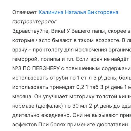
Отвечает
Калинина Наталья Викторовна
гастроэнтеролог
Здравствуйте, Вика! У Вашего папы, скорее 
которые часто бывают в таком возрасте. В л
врачу – проктологу для исключения органич
геморрой, полипы и т.п. Если врач не най
№3 ПО ПЕВЗНЕРУ с повышенным содержание
использовать отруби по 1 ст л 3 р\ день, бо
использовать тримедат 0,2 1 таб 3 р\ день 1 м
месяца. Он улучшает моторику толстой кишк
нормазе (дюфалак) по 30 мл 2 р\ день до еды
длительно ежедневно. Они не вызывают пр
эффектов.При болях примените дюспаталин.