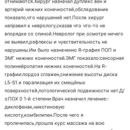
отнимаются.Хирург назначал дуплекс вен и
артерий нижних конечностей,обследование
показало,что нарушений нет.После хирург
направил к неврологу,сказав что что-то не
впорядке со спиной.Невролог при осмотре ничего
не выявил,рефлексы и чувствительность не
нарушены.Им было назначенно R-графия ПОП и
ЭМГ нижних конечностей.ЭМГ показало:сенсорная
полинейропатия нижних конечностей.На R-
графии:лордоз сглажен,снижение высоты диска
L5-S1 и парализация их смещёных
поверхностей,потологической подвижности нет.Д/
з:ПОХ 0 1-й степени.Врач назначил лечение:-
диклофенак,никотиновую
кислоту,комбилипен.После чего я
пролечилась,прошла курс массажа на всю