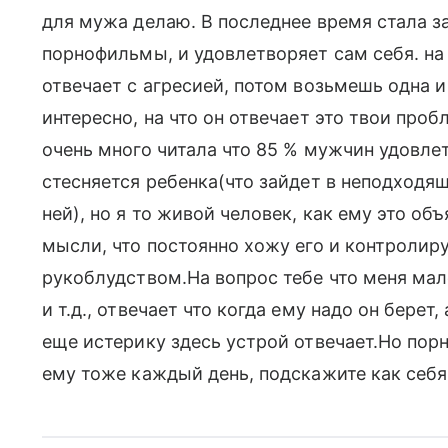
для мужа делаю. В последнее время стала за
порнофильмы, и удовлетворяет сам себя. на
отвечает с агресией, потом возьмешь одна и
интересно, на что он отвечает это твои про
очень много читала что 85 % мужчин удовле
стесняется ребенка(что зайдет в неподходя
ней), но я то живой человек, как ему это о
мысли, что постоянно хожу его и контролиру
рукоблудством.На вопрос тебе что меня мало
и т.д., отвечает что когда ему надо он берет
еще истерику здесь устрой отвечает.Но порн
ему тоже каждый день, подскажите как себя 