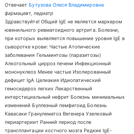
Отвечает
Бутузова Олеся Владимировна
фармацевт, педиатр
Здравствуйте! Общий IgE не является маркером
ювенильного ревматоидного артрита. Болезни,
при которых выявляется повышение уровня IgE в
сыворотке крови: Частые Атопические
заболевания Гельминтозы (паразитозы)
Алкогольный цирроз печени Инфекционный
мононуклеоз Менее частые Изолированный
дефицит IgA Целиакия Идиопатический
гемосидероз легких Лекарственный
интерстициальный нефрит Болезнь минимальных
изменений Буллезный пемфигоид Болезнь
Кавасаки Гранулематоз Вегенера Узелковый
периартериит Ранний период после
трансплантации костного мозга Редкие IgE-