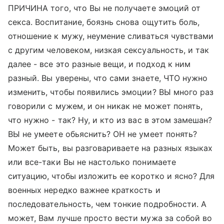
ПРИЧИНА того, что Вы не получаете эмоций от
секса. Воспитание, боязнь снова ощутить боль,
отношение к мужу, неумение сливаться чувствами
с другим человеком, низкая сексуальность, и так
далее - все это разные вещи, и подход к ним
разный. Вы уверены, что сами знаете, ЧТО нужно
изменить, чтобы появились эмоции? ВЫ много раз
говорили с мужем, и он никак не может понять,
что нужно - так? Ну, и кто из вас в этом замешан?
ВЫ не умеете обьяснить? ОН не умеет понять?
Может быть, вы разговариваете на разных языках
или все-таки Вы не настолько понимаете
ситуацию, чтобы изложить ее коротко и ясно? Для
военных нередко важнее краткость и
последовательность, чем тонкие подробности. А
может, Вам лучше просто вести мужа за собой во