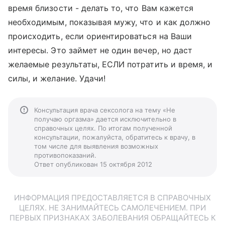
время близости - делать то, что Вам кажется
необходимым, показывая мужу, что и как должно
происходить, если ориентироваться на Ваши
интересы. Это займет не один вечер, но даст
желаемые результаты, ЕСЛИ потратить и время, и
силы, и желание. Удачи!
Консультация врача сексолога на тему «Не
получаю оргазма» дается исключительно в
справочных целях. По итогам полученной
консультации, пожалуйста, обратитесь к врачу, в
том числе для выявления возможных
противопоказаний.
Ответ опубликован 15 октября 2012
ИНФОРМАЦИЯ ПРЕДОСТАВЛЯЕТСЯ В СПРАВОЧНЫХ
ЦЕЛЯХ. НЕ ЗАНИМАЙТЕСЬ САМОЛЕЧЕНИЕМ. ПРИ
ПЕРВЫХ ПРИЗНАКАХ ЗАБОЛЕВАНИЯ ОБРАЩАЙТЕСЬ К