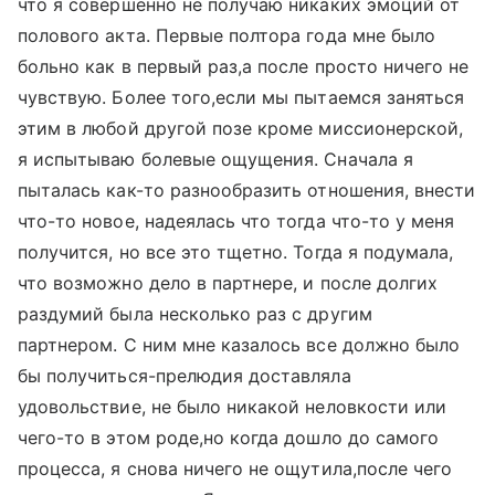
что я совершенно не получаю никаких эмоций от
полового акта. Первые полтора года мне было
больно как в первый раз,а после просто ничего не
чувствую. Более того,если мы пытаемся заняться
этим в любой другой позе кроме миссионерской,
я испытываю болевые ощущения. Сначала я
пыталась как-то разнообразить отношения, внести
что-то новое, надеялась что тогда что-то у меня
получится, но все это тщетно. Тогда я подумала,
что возможно дело в партнере, и после долгих
раздумий была несколько раз с другим
партнером. С ним мне казалось все должно было
бы получиться-прелюдия доставляла
удовольствие, не было никакой неловкости или
чего-то в этом роде,но когда дошло до самого
процесса, я снова ничего не ощутила,после чего