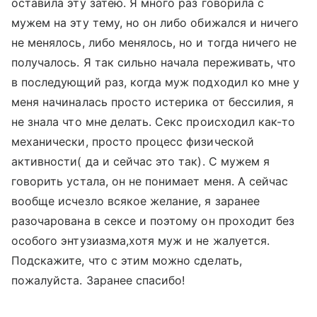
оставила эту затею. Я много раз говорила с
мужем на эту тему, но он либо обижался и ничего
не менялось, либо менялось, но и тогда ничего не
получалось. Я так сильно начала переживать, что
в последующий раз, когда муж подходил ко мне у
меня начиналась просто истерика от бессилия, я
не знала что мне делать. Секс происходил как-то
механически, просто процесс физической
активности( да и сейчас это так). С мужем я
говорить устала, он не понимает меня. А сейчас
вообще исчезло всякое желание, я заранее
разочарована в сексе и поэтому он проходит без
особого энтузиазма,хотя муж и не жалуется.
Подскажите, что с этим можно сделать,
пожалуйста. Заранее спасибо!