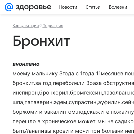
Новости
Статьи
Болезни
Консультации
Педиатрия
Бронхит
анонимно
моему мальчику 3года.с 1года 11месяцев по
бронхит.за год переболели 3раза обструкт
инспирон,бронхорил,бромгексин,лазолван.н
шпа,папаверин,эдем,супрастин,эуфилин.сей
боржоми и эвкалиптом.подскажите пожайлус
перешло в хроническое.может мы не садико
быть?анализы крови и мочи при болезни не