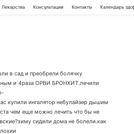
Лекарства
Консультации
Контакты
Календарь здо
шли в сад и преобрели болячку
ивным и 4раза ОРВИ БРОНХИТ.лечили
о-
час купили ингалятор небулайзер дышим
та чем еще можно лечить что бы не
вские?зиму сидели дома не болели.как
плохии