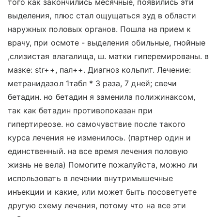
того как закончились месячные, появились эти
выделения, плюс стал ощущаться зуд в области
наружных половых органов. Пошла на прием к
врачу, при осмоте - выделения обильные, гнойные
,слизистая влагалища, ш. матки гиперемированы. в
мазке: str++, пал++. Диагноз кольпит. Лечение:
метранидазол 1табл * 3 раза, 7 дней; свечи
бетадин. но бетадин я заменила полижинаксом,
так как бетадин противопоказан при
гипертиреозе. но самочувствие после такого
курса лечения не изменилось. (партнер один и
единственный. на все время лечения половую
жизнь не вела) Помогите пожалуйста, можно ли
использовать в лечении внутримышечные
инъекции и какие, или может быть посоветуете
другую схему лечения, потому что на все эти