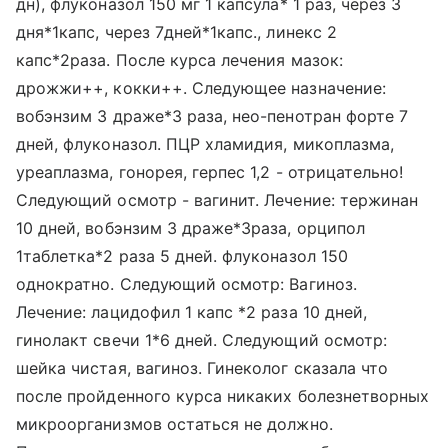
дн), флуконазол 150 мг 1 капсула* 1 раз, через 3
дня*1капс, через 7дней*1капс., линекс 2
капс*2раза. После курса лечения мазок:
дрожжи++, кокки++. Следующее назначение:
вобэнзим 3 драже*3 раза, нео-пенотран форте 7
дней, флуконазол. ПЦР хламидия, микоплазма,
уреаплазма, гонорея, герпес 1,2 - отрицательно!
Следующий осмотр - вагинит. Лечение: тержинан
10 дней, вобэнзим 3 драже*3раза, орципол
1таблетка*2 раза 5 дней. флуконазол 150
однократно. Следующий осмотр: Вагиноз.
Лечение: лацидофил 1 капс *2 раза 10 дней,
гинолакт свечи 1*6 дней. Следующий осмотр:
шейка чистая, вагиноз. Гинеколог сказала что
после пройденного курса никаких болезнетворных
микроорганизмов остаться не должно.