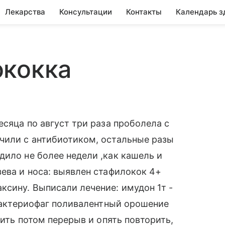
Лекарства
Консультации
Контакты
Календарь з
ококка
есяца по август три раза проболела с
чили с антибиотиком, остальные разы
дило не более недели ,как кашель и
зева и носа: выявлен стафилокок 4+
ксину. Выписали лечение: имудон 1т -
обактериофаг поливалентный орошение
рить потом перерыв и опять повторить,