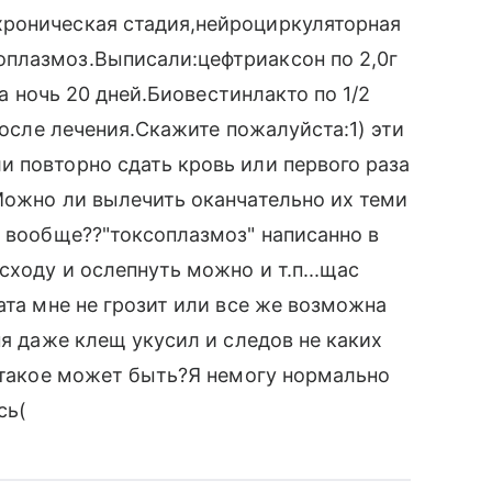
роническая стадия,нейроциркуляторная
плазмоз.Выписали:цефтриаксон по 2,0г
на ночь 20 дней.Биовестинлакто по 1/2
 после лечения.Скажите пожалуйста:1) эти
 повторно сдать кровь или первого раза
Можно ли вылечить оканчательно их теми
и вообще??"токсоплазмоз" написанно в
ходу и ослепнуть можно и т.п...щас
ата мне не грозит или все же возможна
ня даже клещ укусил и следов не каких
..такое может быть?Я немогу нормально
сь(