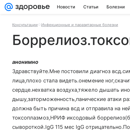
Новости
Статьи
Болезни
Консультации
Инфекционные и паразитарные болезни
Боррелиоз.токс
анонимно
Здравствуйте.Мне постовили диагноз всд.с
лица,плохо стала видеть.онемение ног,скач
сердце.нехватка воздуха,тяжело дышать ино
дышу,заторможенность,панические атаки раз
должна быть причина всд и отправила на не
токсоплазмоз,НРИФ иксодовый боррелиоз(б
сывороткой.IgG 115 мес IgG отрицательно.П