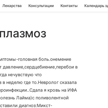
Лекарства
Консультации
Контакты
Календарь з
оплазмоз
имптомы-головная боль.онемение
ит давление,сердцебиение,перебои в
гда нечувствую что
 в неделю где то.Невролог сказала
йроинфекции..Сдала я кровь на ИФА
олезнь Лайма)с поливолентной
оставили диагноз:Микст-