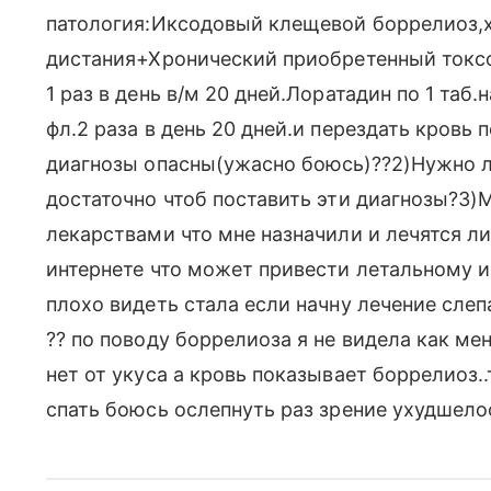
патология:Иксодовый клещевой боррелиоз,х
дистания+Хронический приобретенный токсо
1 раз в день в/м 20 дней.Лоратадин по 1 таб.
фл.2 раза в день 20 дней.и перездать кровь
диагнозы опасны(ужасно боюсь)??2)Нужно ли
достаточно чтоб поставить эти диагнозы?3)
лекарствами что мне назначили и лечятся л
интернете что может привести летальному ис
плохо видеть стала если начну лечение слеп
?? по поводу боррелиоза я не видела как ме
нет от укуса а кровь показывает боррелиоз
спать боюсь ослепнуть раз зрение ухудшело