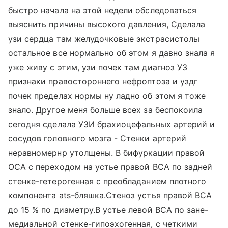
быстро начала на этой недели обследоваться
выяснить причины высокого давления, Сделала
узи сердца там желудочковые экстрасистолы
остальное все нормально об этом я давно знала я
уже живу с этим, узи почек там диагноз УЗ
признаки правостороннего нефроптоза и уздг
почек пределах нормы ну ладно об этом я тоже
знало. Другое меня больше всех за беспокоила
сегодня сделала УЗИ брахиоцефальных артерий и
сосудов головного мозга - Стенки артерий
неравномернр утолщены. В бифуркации правой
ОСА с переходом на устье правой ВСА по задней
стенке-гетерогенная с преобладанием плотного
компонента ats-бляшка.Стеноз устья правой ВСА
до 15 % по диаметру.В устье левой ВСА по зане-
медиальной стенке-гипоэхогенная, с четкими