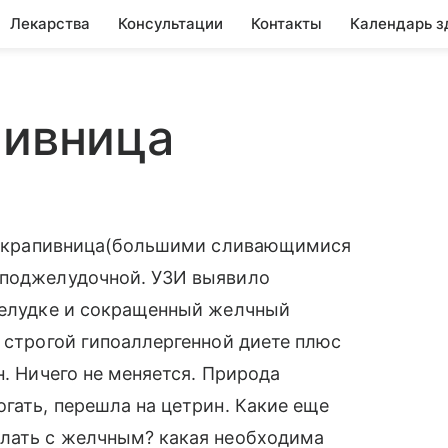
Лекарства
Консультации
Контакты
Календарь з
пивница
рая крапивница(большими сливающимися
 поджелудочной. УЗИ выявило
 желудке и сокращенный желчный
а строгой гипоаллергенной диете плюс
н. Ничего не меняется. Природа
огать, перешла на цетрин. Какие еще
елать с желчным? какая необходима