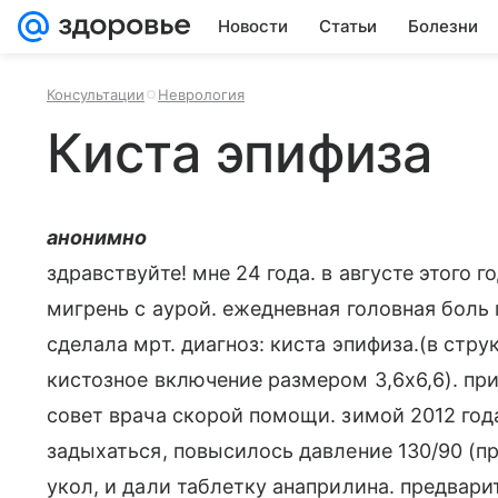
Новости
Статьи
Болезни
Консультации
Неврология
Киста эпифиза
анонимно
здравствуйте! мне 24 года. в августе этого г
мигрень с аурой. ежедневная головная боль 
сделала мрт. диагноз: киста эпифиза.(в стр
кистозное включение размером 3,6х6,6). п
совет врача скорой помощи. зимой 2012 года
задыхаться, повысилось давление 130/90 (п
укол, и дали таблетку анаприлина. предвари