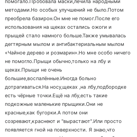
помогало.Пробовала маски,лечила народными
методами.Но особых улучшений не было.Потом
преобрела базирон.Он мне не помог.После его
использования на щеках остались ожоги и
прыщей стало намного больше.Также умывалась
дегтярным мылом и антибактериальным мылом
«Чайное дерево и розмарин».Но мне особо ничего
не помогло.Прыщи обычно,только на лбу и
щеках.Прыщи не очень
большие,воспалённые.Иногда больно
дотрагиваться.На носу,щеках ,на лбу,подбородке
есть чёрные точки.Ещё на лбу,есть такие
подкожные маленькие прыщики.Они не
красные,как бугорки.А потом они
созревают,краснеют и "вырастают".Или просто
появляется гной на поверхности. Я знаю,что