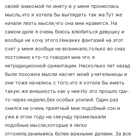
своей знакомой по инету и у меня пронеслась
мысль,что я хотела бы выглядеть так же.Тут же
начали лезть мысли,что она мне нравится. На
самом деле я очень боюсь влюбиться девушку и
вообще не хочу этого.Никаких фантазий на этот
счет у меня вообще не возникало,только во снах
постоянно кто-то говорил мне что я
нетрадиционной ориентации. Несколько лет назад
были похожие мысли насчет моей учительницы и
они тоже начались с того,что я хотела бы иметь
такую же внешность как у нее.Но это прошло где-
то через неделю,без особых усилий. Один раз
снился не очень приятный мне подобный сон и
уже в этом году на секунду промелькали
подобные мысли,которые я легко
отгоняла,занимаясь более важными делами. За все