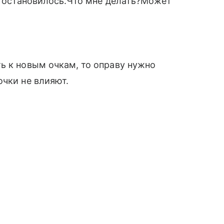
ак остановилось.Что мне делать?Может
ь к новым очкам, то оправу нужно
очки не влияют.