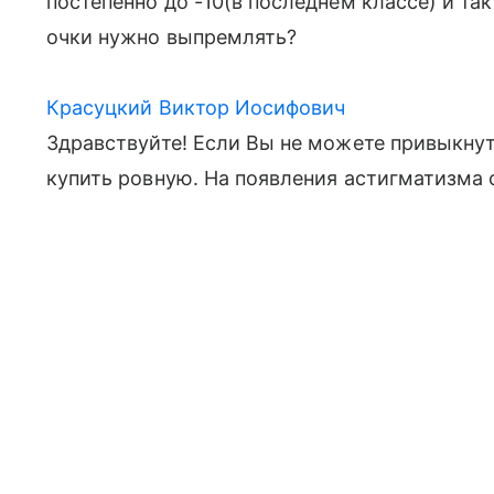
постепенно до -10(в последнем классе) и т
очки нужно выпремлять?
Красуцкий Виктор Иосифович
Здравствуйте! Если Вы не можете привыкнут
купить ровную. На появления астигматизма 