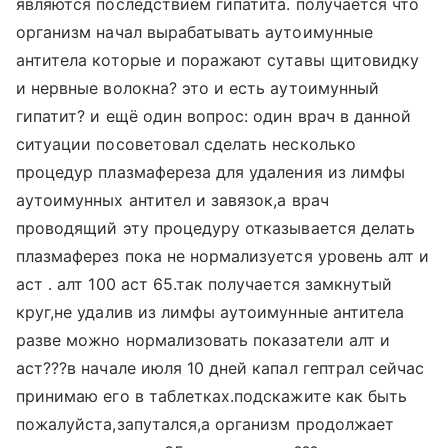
являются последствием гипатита. получается что
организм начал вырабатывать аутоимунные
антитела которые и поражают сутавы щитовидку
и нервные волокна? это и есть аутоимунный
гипатит? и ещё один вопрос: один врач в данной
ситуации посоветовал сделать несколько
процедур плазмафереза для удаления из лимфы
аутоимунных антител и завязок,а врач
проводящий эту процедуру отказывается делать
плазмаферез пока не нормализуется уровень алт и
аст . алт 100 аст 65.так получается замкнутый
круг,не удалив из лимфы аутоимунные антитела
разве можно нормализовать показатели алт и
аст???в начале июля 10 дней капал гептрал сейчас
принимаю его в таблетках.подскажите как быть
пожалуйста,запутался,а организм продолжает