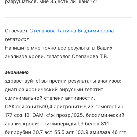
разрушаться. мне 35,есть ли шанс???
Отвечает
Степанова Татьяна Владимировна
гепатолог
Напишите мне точно все результаты Ваших
анализов крови. гепатолог Степанова Т.В.
анонимно
здравствуйте! вы прсили результаты анализов:
диагноз хронический вирусный гепатит
с,минимальной степени активности.
ОАК:лейкоциты10,4 эритроциты6,23 гемоглобин
177 соэ 10. ОАМ: с\ж прозр,1025. биохимический
анализ крови: триглицериды 1,9 белок 81.1
билирубин 20.7 аст 55.5 алт 103.9 амилаза 46 ггт