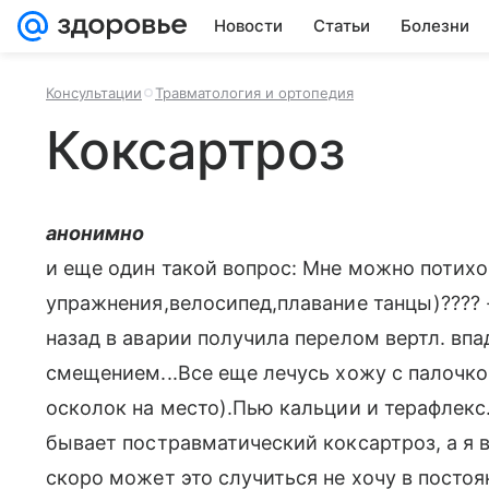
Новости
Статьи
Болезни
Консультации
Травматология и ортопедия
Коксартроз
анонимно
и еще один такой вопрос: Мне можно потихо
упражнения,велосипед,плавание танцы)???? --
назад в аварии получила перелом вертл. впа
смещением...Все еще лечусь хожу с палочк
осколок на место).Пью кальции и терафлекс..
бывает постравматический коксартроз, а я в
скоро может это случиться не хочу в постоя