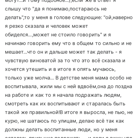
могут...и тому подобное...),если же в ответ я
слышу что "да я понимаю,постараюсь не
делать",то у меня в голове следующие: "ой,наверно
я резко сказала и человек может
обиделся...,может не стоило говорить" и я
начинаю говорить ему что в общем то сильно и не
мешает...что он и дальше может так делать - я
чувствую виноватой за то что это всё сказала и
хочется утешить и в итоге я опять мучаюсь,
только уже молча... В детстве меня мама особо не
воспитывала, жили мы с ней вдвоём,она до поздна
на работе и как то я начала подражать людям,
смотреть как их воспитывают и старалась быть
такой же правильной!В итоге я выросла, не пью, не
курю, не шатаюсь по улицам, делаю всё так как
должны делать воспитанные люди, но у меня