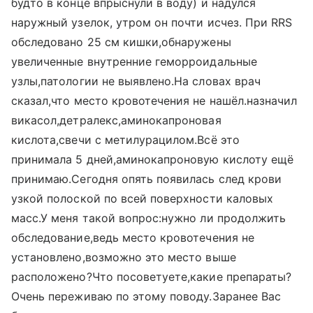
будто в конце впрыснули в воду) и надулся
наружный узелок, утром он почти исчез. При RRS
обследовано 25 см кишки,обнаружены
увеличенные внутренние геморроидальные
узлы,патологии не выявлено.На словах врач
сказал,что место кровотечения не нашёл.назначил
викасол,детралекс,аминокапроновая
кислота,свечи с метилурацилом.Всё это
принимала 5 дней,аминокапроновую кислоту ещё
принимаю.Сегодня опять появилась след крови
узкой полоской по всей поверхности каловых
масс.У меня такой вопрос:нужно ли продолжить
обследование,ведь место кровотечения не
установлено,возможно это место выше
расположено?Что посоветуете,какие препараты?
Очень переживаю по этому поводу.Заранее Вас