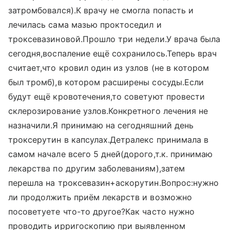
затромбовался).К врачу не смогла попасть и
лечилась сама мазью проктоседил и
троксевазиновой.Прошло три недели.У врача была
сегодня,воспаление ещё сохранилось.Теперь врач
считает,что кровил один из узлов (не в котором
был тромб),в котором расширены сосуды.Если
будут ещё кровотечения,то советуют провести
склерозирование узлов.Конкретного лечения не
назначили.Я принимаю на сегодняшний день
троксерутин в капсулах.Детралекс принимала в
самом начале всего 5 дней(дорого,т.к. принимаю
лекарства по другим заболеваниям),затем
перешла на троксевазин+аскорутин.Вопрос:нужно
ли продолжить приём лекарств и возможно
посоветуете что-то другое?Как часто нужно
проводить ирригоскопию при выявленном