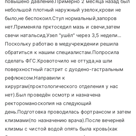
повышено давление.Примерно 2 месяца назад был
небольшой плотный наружный узелок,крови не
было,не беспокоил.Стул нормальный,запоров
нет.Применяла прктоседил мазь и свечи,затем
свечи натальсид.Узел "ушёл" через 3,5 недели...
Поскольку работаю в медучреждении решила
обратиться к нашим специалистам.Попросила
сделать ФГС.Кровоточило не оттуда,на шли
поверхностный гастрит с дуодено-гастральным
рефлюксом.Направили к
хирургам(проктологического отделения у нас
нет).Был проведён осмотр и назначена
ректороманоскопия на следующий
день.Подготовка проводилась фортрансом и затем
клизмами(по назначению врача).После вечерней
клизмы с чистой водой опять была кровь(как