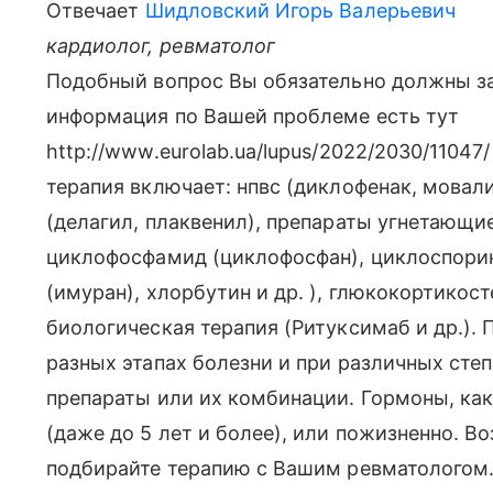
Отвечает
Шидловский Игорь Валерьевич
кардиолог, ревматолог
Подобный вопрос Вы обязательно должны за
информация по Вашей проблеме есть тут
http://www.eurolab.ua/lupus/2022/2030/1104
терапия включает: нпвс (диклофенак, мовал
(делагил, плаквенил), препараты угнетающи
циклофосфамид (циклофосфан), циклоспорин
(имуран), хлорбутин и др. ), глюкокортикос
биологическая терапия (Ритуксимаб и др.). 
разных этапах болезни и при различных ст
препараты или их комбинации. Гормоны, ка
(даже до 5 лет и более), или пожизненно. 
подбирайте терапию с Вашим ревматологом.