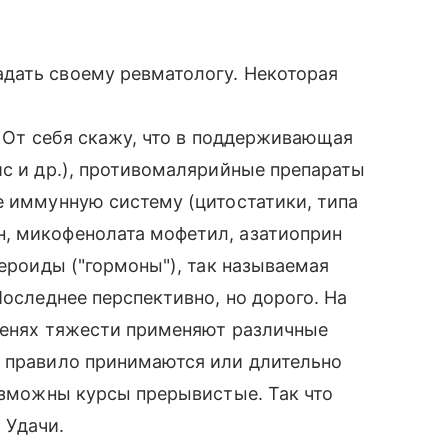
дать своему ревматологу. Некоторая
7/ От себя скажу, что в поддерживающая
ис и др.), противомалярийные препараты
е иммунную систему (цитостатики, типа
, микофенолата мофетил, азатиоприн
тероиды ("гормоны"), так называемая
Последнее перспективно, но дорого. На
епенях тяжести применяют различные
к правило принимаются или длительно
Возможны курсы прерывистые. Так что
 Удачи.