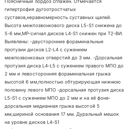
Поясничный лордоз сглажен. Отмечается
гипертрофия дугоотростчатых
суставов,неравномерность суставных щелей.
Высота межпозвонкового диска L5-S1 снижена до
5-6 мм,МР-сигнал дисков L4-S1 снижен при Т2-ВИ.
Выявлены: -двусторонние фораминальные
протузии дисков L2-L4 с сужением
межпозвонковых отверстий до 3 мм. -Дорсальная
протузия диска L4-L5 с сужением правого МПО до
2 мм и левосторонняя фораминальная грыжа
высотой 6 мм,полностью обтурирующая нижнюю
половину левого МПО -дорсальная протузия диска
L5-S1 с сужением МПО до 2 мм и на её фоне-
дорсальная медианная грыжа высотой 5
мм,шириной основания 17 мм. Дуральный мешок
на уровне дисков L4-S1