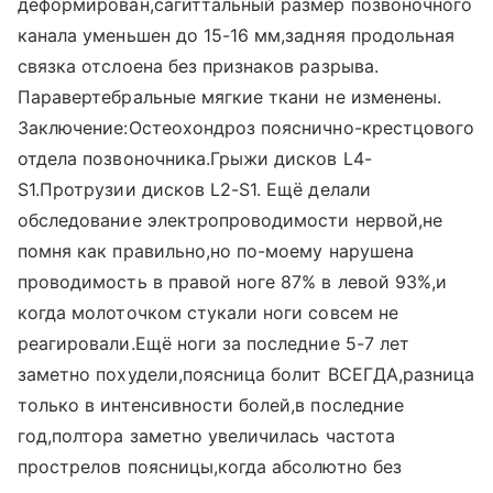
деформирован,сагиттальный размер позвоночного
канала уменьшен до 15-16 мм,задняя продольная
связка отслоена без признаков разрыва.
Паравертебральные мягкие ткани не изменены.
Заключение:Остеохондроз пояснично-крестцового
отдела позвоночника.Грыжи дисков L4-
S1.Протрузии дисков L2-S1. Ещё делали
обследование электропроводимости нервой,не
помня как правильно,но по-моему нарушена
проводимость в правой ноге 87% в левой 93%,и
когда молоточком стукали ноги совсем не
реагировали.Ещё ноги за последние 5-7 лет
заметно похудели,поясница болит ВСЕГДА,разница
только в интенсивности болей,в последние
год,полтора заметно увеличилась частота
прострелов поясницы,когда абсолютно без