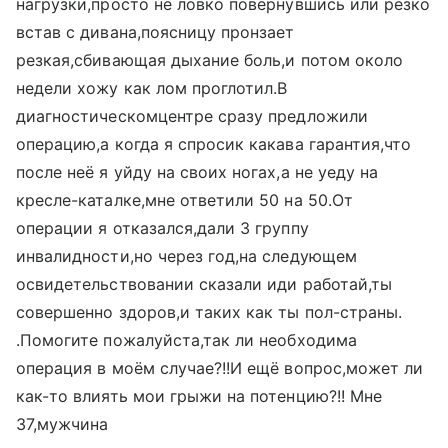
нагрузки,просто не ловко повернувшись или резко
встав с дивана,поясницу пронзает
резкая,сбивающая дыхание боль,и потом около
недели хожу как лом проглотил.В
диагностическомцентре сразу предложили
операцию,а когда я спросик какава гарантия,что
после неё я уйду на своих ногах,а не уеду на
кресле-каталке,мне ответили 50 на 50.От
операции я отказался,дали 3 группу
инвалидности,но через год,на следующем
освидетельствовании сказали иди работай,ты
совершенно здоров,и таких как ты пол-страны.
.Помогите пожалуйста,так ли необходима
операция в моём случае?!!И ещё вопрос,может ли
как-то влиять мои грыжи на потенцию?!! Мне
37,мужчина