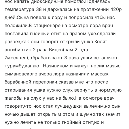
нос капать диоксидин.Не помогло.Поднялась
температура 38 и держалась на протяжении 420р
дней.Сына повела к лору и попросила чтбы нас
положили.В стационаре на осмотре лора врач
поставила гнойный отит на правом ухе.сделали
разрез,как они говорят открыли ушко.Колят
антибиотик 2 раза Вицев(нам 2года
7месяцев),обрабатывают 3 раза ушки,вставляют
турумбу,капают Називином и мажут носик мазью
симановского.вчера лора назначили массаж
барабанной перепонки,сказав мне что после
открывания ушка нужно слух вернуть в нормул,но
жалобы на слух у нас не было.На осмотре врач
говорит,что нос стал лучше,ушки вылечим,но сын
ночью дышет открытым ртом и шумно.так значит
нужно лечить не только гнойный отит,но и