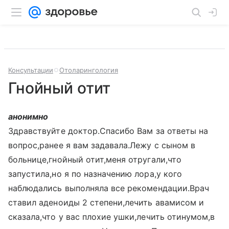
Консультации
Отоларингология
Гнойный отит
анонимно
Здравствуйте доктор.Спасибо Вам за ответы на
вопрос,ранее я вам задавала.Лежу с сыном в
больнице,гнойный отит,меня отругали,что
запустила,но я по назначению лора,у кого
наблюдались выполняла все рекомендации.Врач
ставил аденоиды 2 степени,лечить авамисом и
сказала,что у вас плохие ушки,лечить отинумом,в