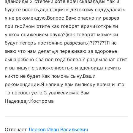
аденоиды 2 степени,хотя врач сказала,вы так и
будете болеть,адаптация к детскому саду,удалять
я не рекомендую.Вопрос Вам: опасно ли разрез
при гнойном отите как говорят врачи«открыли
ушко» снижением слуха?(как говорят мамочки
будут теперь постоянно разрезать)???????Я не
знаю что нам делать,я переживаю за здоровье
сына,ребенок за пол года болел 7 раз,вылечат отит
и выпишут с заложенностью и аденоиды лечить
никто не будет.Как помочь сыну.Ваши
рекомендации.Я напишу вам выписку врача и что
то посоветуете.С уважением к Вам
Надежда,г.Кострома
Отвечает
Лесков Иван Васильевич