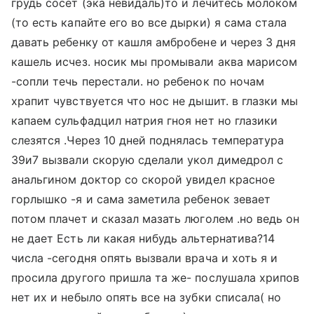
грудь сосет (эка невидаль)то и лечитесь молоком
(то есть капайте его во все дырки) я сама стала
давать ребенку от кашля амбробене и через 3 дня
кашель исчез. носик мы промывали аква марисом
-сопли течь перестали. но ребенок по ночам
храпит чувствуется что нос не дышит. в глазки мы
капаем сульфадцил натрия гноя нет но глазики
слезятся .Через 10 дней поднялась температура
39и7 вызвали скорую сделали укол димедрол с
анальгином доктор со скорой увидел красное
горлышко -я и сама заметила ребенок зевает
потом плачет и сказал мазать люголем .но ведь он
не дает Есть ли какая нибудь альтернатива?14
числа -сегодня опять вызвали врача и хоть я и
просила другого пришла та же- послушала хрипов
нет их и небыло опять все на зубки списала( но