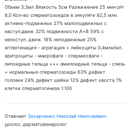
Объем 3,3мл Вязкость 5см Разжижение 25 мин рН
8,0 Кол-во сперматозоидов в эякуляте 82,5 млн.
активно-подвижных 27% малоподвижных с
наступ.движ 32% подвижности А+В 59% с
непоступ. движ. 16% неподвижные 25%
агглютинация - агрегация + лейкоциты 0,4млн/мл.
эритроциты - макрофаги - спермиофаги -
липоидные тельца +++ амилоидные тельца - слизь
+ нормальные сперматозоиды 63% дефект
головки 24% дефект шейки 12% дефект хвоста 1%
клетки сперматогинеза 1:100
Отвечает
Захарченко Николай Николаевич
уролог, дерматовенеролог