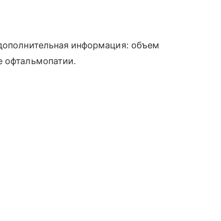
 дополнительная информация: объем
е офтальмопатии.