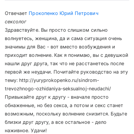
Отвечает
Прокопенко Юрий Петрович
сексолог
Здравствуйте. Вы просто слишком сильно
волнуетесь, женщина, да и сама ситуация очень
значимы для Вас - вот вместо возбуждения и
приходит волнение. Как я понимаю, вы с девушкой
нашли друг друга, так что не расстанетесь после
первой же неудачи. Почитайте руководство на эту
тему: http://yuryprokopenko.ru/sindrom-
trevozhnogo-ozhidaniya-seksualnoj-neudachi/
Привыкайте друг к другу - вначале просто
обнаженные, но без секса, а потом и секс станет
возможным, поскольку волнение снизится. Будьте
близки друг другу, а все остальное - дело
наживное. Удачи!