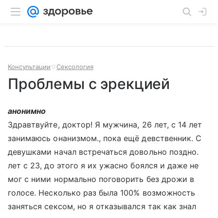
Консультации
Сексология
Проблемы с эрекцией
анонимно
Здравтвуйте, доктор! Я мужчина, 26 лет, с 14 лет
занимаюсь онанизмом., пока ещё девственник. С
девушками начал встречаться довольно поздно.
лет с 23, до этого я их ужасно боялся и даже не
мог с ними нормально поговорить без дрожи в
голосе. Несколько раз была 100% возможность
заняться сексом, но я отказывался так как знал