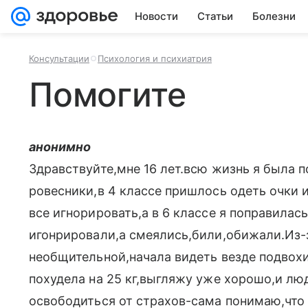
Новости
Статьи
Болезни
Консультации
Психология и психиатрия
Помогите
анонимно
Здравствуйте,мне 16 лет.всю жизнь я была 
ровесники,в 4 классе пришлось одеть очки и
все игнорировать,а в 6 классе я поправилась 
игонрировали,а смеялись,били,обижали.Из-з
необщительной,начала видеть везде подвохи
похудела на 25 кг,выгляжу уже хорошо,и люд
освободиться от страхов-сама понимаю,что 