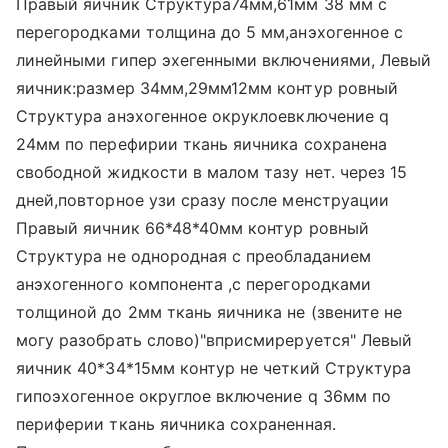
Правый яичник Структура74мм,61мм 38 мм с
перегородками толщина до 5 мм,анэхогенное с
линейными гипер эхегенными включениями, Левый
яичник:размер 34мм,29мм12мм контур ровный
Структура анэхогенное окруклоевключение q
24мм по перефирии ткань яичника сохранена
свободной жидкости в малом тазу нет. через 15
дней,повторное узи сразу после менструации
Правый яичник 66*48*40мм контур ровный
Структура не однородная с преобладанием
анэхогенного компонента ,с перегородками
толщиной до 2мм ткань яичника не (звените не
могу разобрать слово)"вприсмиреруется" Левый
яичник 40*34*15мм контур не четкий Структура
гипоэхогенное округлое включение q 36мм по
периферии ткань яичника сохраненная.