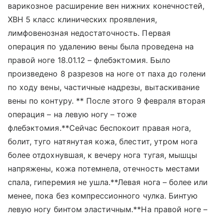
варикозное расширение вен нижних конечностей,
ХВН 5 класс клинических проявления,
лимфовенозная недостаточность. Первая
операция по удалению вены была проведена на
правой ноге 18.01.12 – флебэктомия. Было
произведено 8 разрезов на ноге от паха до голени
по ходу вены, частичные надрезы, вытаскивание
вены по контуру. ** После этого 9 февраля вторая
операция – на левую ногу – тоже
флебэктомия.**Сейчас беспокоит правая нога,
болит, туго натянутая кожа, блестит, утром нога
более отдохнувшая, к вечеру нога тугая, мышцы
напряжены, кожа потемнела, отечность местами
спала, гиперемия не ушла.**Левая нога – более или
менее, пока без компрессионного чулка. Бинтую
левую ногу бинтом эластичным.**На правой ноге –