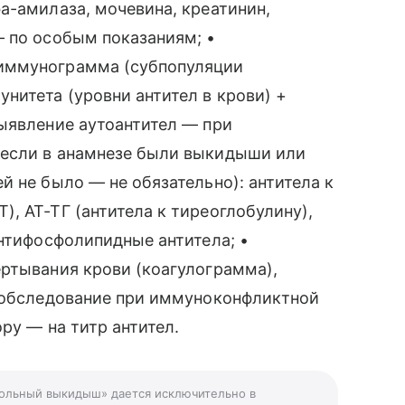
а-амилаза, мочевина, креатинин,
— по особым показаниям; •
иммунограмма (субпопуляции
нитета (уровни антител в крови) +
ыявление аутоантител — при
(если в анамнезе были выкидыши или
й не было — не обязательно): антитела к
, АТ-ТГ (антитела к тиреоглобулину),
антифосфолипидные антитела; •
ртывания крови (коагулограмма),
• обследование при иммуноконфликтной
ру — на титр антител.
вольный выкидыш» дается исключительно в