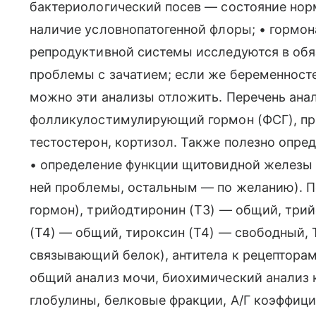
бактериологический посев — состояние но
наличие условнопатогенной флоры; • гормо
репродуктивной системы исследуются в обя
проблемы с зачатием; если же беременност
можно эти анализы отложить. Перечень анал
фолликулостимулирующий гормон (ФСГ), про
тестостерон, кортизол. Также полезно опред
• определение функции щитовидной железы (
ней проблемы, остальным — по желанию). П
гормон), трийодтиронин (Т3) — общий, три
(Т4) — общий, тироксин (Т4) — свободный, 
связывающий белок), антитела к рецепторам
общий анализ мочи, биохимический анализ 
глобулины, белковые фракции, А/Г коэффици