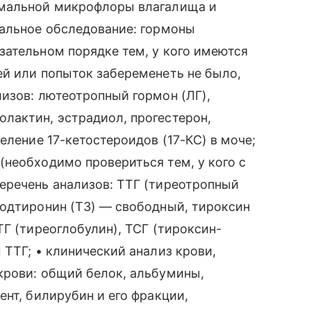
рмальной микрофлоры влагалища и
нальное обследование: гормоны
зательном порядке тем, у кого имеются
ей или попыток забеременеть не было,
изов: лютеотропный гормон (ЛГ),
лактин, эстрадиол, прогестерон,
еление 17-кетостероидов (17-КС) в моче;
необходимо провериться тем, у кого с
еречень анализов: ТТГ (тиреотропный
йодтиронин (Т3) — свободный, тироксин
ТГ (тиреоглобулин), ТСГ (тироксин-
 ТТГ; • клинический анализ крови,
крови: общий белок, альбумины,
ент, билирубин и его фракции,