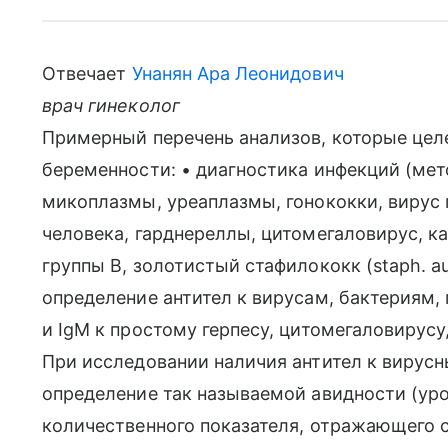
Отвечает
Унанян Ара Леонидович
врач гинеколог
Примерный перечень анализов, которые целе
беременности: • диагностика инфекций (ме
микоплазмы, уреаплазмы, гонококки, вирус 
человека, гарднереллы, цитомегаловирус, к
группы В, золотистый стафилококк (staph. au
определение антител к вирусам, бактериям,
и IgM к простому герпесу, цитомегаловирусу
При исследовании наличия антител к вирус
определение так называемой авидности (ур
количественного показателя, отражающего 