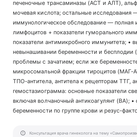
печеночные трансаминазы (АСТ и АЛТ), альф
мочевая кислота; остальные исследования 
иммунологическое обследование — полная 
лимфоцитов + показатели гуморального имму
показатели антимикробного иммунитета; • в
невынашивании беременности и бесплодии 
проблемы с зачатием; если же беременносте
микросомальной фракции тироцитов (МАГ-АТ)
ТПО-антитела, антитела к рецепторам ТТГ, 
гемостазиограмма: основные показатели све
включая волчаночный антикоагулянт (ВА); 
беременности по группе крови и резус-факто
Консультация врача гинеколога на тему «Самопроиз