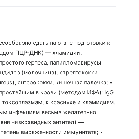
сообразно сдать на этапе подготовки к
тодом ПЦР-ДНК) — хламидии,
простого герпеса, папилломавирусы
андидоз (молочница), стрептококки
reus), энтерококки, кишечная палочка; •
 простейшим в крови (методом ИФА): IgG
, токсоплазмам, к краснухе и хламидиям.
ным инфекциям весьма желательно
овня низкоавидных антител) —
степень выраженности иммунитета; •