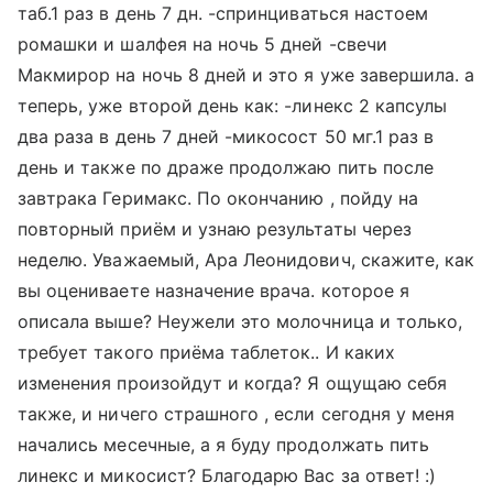
таб.1 раз в день 7 дн. -спринциваться настоем
ромашки и шалфея на ночь 5 дней -свечи
Макмирор на ночь 8 дней и это я уже завершила. а
теперь, уже второй день как: -линекс 2 капсулы
два раза в день 7 дней -микосост 50 мг.1 раз в
день и также по драже продолжаю пить после
завтрака Геримакс. По окончанию , пойду на
повторный приём и узнаю результаты через
неделю. Уважаемый, Ара Леонидович, скажите, как
вы оцениваете назначение врача. которое я
описала выше? Неужели это молочница и только,
требует такого приёма таблеток.. И каких
изменения произойдут и когда? Я ощущаю себя
также, и ничего страшного , если сегодня у меня
начались месечные, а я буду продолжать пить
линекс и микосист? Благодарю Вас за ответ! :)