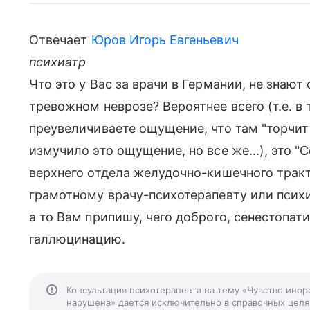
Отвечает
Юров Игорь Евгеньевич
психиатр
Что это у Вас за врачи в Германии, не зна
тревожном неврозе? Вероятнее всего (т.е. в
преувеличиваете ощущение, что там "торчит
измучило это ощущение, но все же...), это 
верхнего отдела желудочно-кишечного тракт
грамотному врачу-психотерапевту или психи
а то Вам припишу, чего доброго, сенестопат
галлюцинацию.
Консультация психотерапевта на тему «Чувство иноро
нарушена» дается исключительно в справочных целях