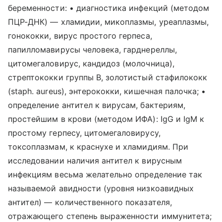
беременности: • диагностика инфекций (методом
ПЦР-ДНК) — хламидии, микоплазмы, уреаплазмы,
гонококки, вирус простого герпеса,
папилломавирусы человека, гарднереллы,
цитомегаловирус, кандидоз (молочница),
стрептококки группы В, золотистый стафилококк
(staph. aureus), энтерококки, кишечная палочка; •
определение антител к вирусам, бактериям,
простейшим в крови (методом ИФА): IgG и IgM к
простому герпесу, цитомегаловирусу,
токсоплазмам, к краснухе и хламидиям. При
исследовании наличия антител к вирусным
инфекциям весьма желательно определение так
называемой авидности (уровня низкоавидных
антител) — количественного показателя,
отражающего степень выраженности иммунитета;