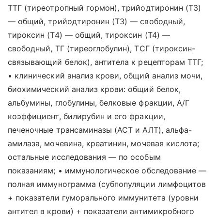
ТТГ (тиреотропный гормон), трийодтиронин (Т3)
— общий, трийодтиронин (Т3) — свободный,
тироксин (Т4) — общий, тироксин (Т4) —
свободный, ТГ (тиреоглобулин), ТСГ (тироксин-
связывающий белок), антитела к рецепторам ТТГ;
• клинический анализ крови, общий анализ мочи,
биохимический анализ крови: общий белок,
альбумины, глобулины, белковые фракции, А/Г
коэффициент, билирубин и его фракции,
печеночные трансаминазы (АСТ и АЛТ), альфа-
амилаза, мочевина, креатинин, мочевая кислота;
остальные исследования — по особым
показаниям; • иммунологическое обследование —
полная иммунограмма (субпопуляции лимфоцитов
+ показатели гуморального иммунитета (уровни
антител в крови) + показатели антимикробного