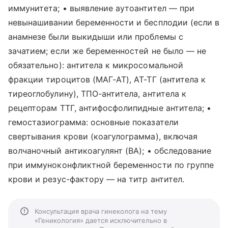
иммунитета; • выявление аутоантител — при
невынашивании беременности и бесплодии (если в
анамнезе были выкидыши или проблемы с
зачатием; если же беременностей не было — не
обязательно): антитела к микросомальной
фракции тироцитов (МАГ-АТ), АТ-ТГ (антитела к
тиреоглобулину), ТПО-антитела, антитела к
рецепторам ТТГ, антифосфолипидные антитела; •
гемостазиограмма: основные показатели
свертывания крови (коагулограмма), включая
волчаночный антикоагулянт (ВА); • обследование
при иммуноконфликтной беременности по группе
крови и резус-фактору — на титр антител.
Консультация врача гинеколога на тему
«Геникология» дается исключительно в