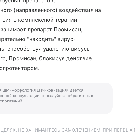
ирусных препаратов,
ного (направленного) воздействия на
ствия в комплексной терапии
занимает препарат Промисан,
ательно "находить" вирус-
ль, способствуя удалению вируса
го, Промисан, блокируя действие
опротектором.
ия ШМ-морфология ВПЧ-конизация» дается
енной консультации, пожалуйста, обратитесь к
опоказаний.
ЕЛЯХ. НЕ ЗАНИМАЙТЕСЬ САМОЛЕЧЕНИЕМ. ПРИ ПЕРВЫХ 