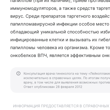
папиллом (при их наличии); приём противов
иммуномодуляторов, а также средств таргет
вирус. Среди препаратов таргетного воздей
папилломавирусной инфекции особое место 
обладающий уникальной способностью избир
инфицированные клетки и вызывать их гибе
папилломы человека из организма. Кроме то
онкобелков ВПЧ, является эффективным онк
Консультация врача гинеколога на тему «Лейкоплак
исключительно в справочных целях. По итогам получ
врачу, в том числе для выявления возможных против
Ответ опубликован 28 февраля 2012
ИНФОРМАЦИЯ ПРЕДОСТАВЛЯЕТСЯ В СПРАВОЧНЫХ Ц