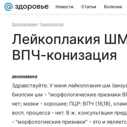
Новости
Статьи
Болезни
Консультации
Гинекология
Лейкоплакия Ш
ВПЧ-конизация
анонимно
Здравствуйте. У меня лейкоплакия шм (визу
биопсии шм - "морфологические признаки ВП
нет; мазки - хорошие; ПЦР: ВПЧ (16,18), хла
восп. процесса - нет. В ж. консультации пре
- "морфологиеские признаки" - это и являе