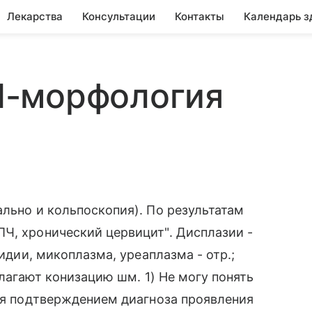
Лекарства
Консультации
Контакты
Календарь з
М-морфология
ально и кольпоскопия). По результатам
Ч, хронический цервицит". Дисплазии -
мидии, микоплазма, уреаплазма - отр.;
длагают конизацию шм. 1) Не могу понять
тся подтверждением диагноза проявления