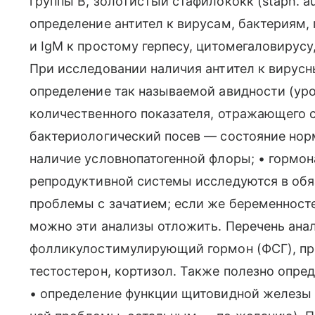
группы В, золотистый стафилококк (staph. au
определение антител к вирусам, бактериям,
и IgM к простому герпесу, цитомегаловирусу
При исследовании наличия антител к вирус
определение так называемой авидности (ур
количественного показателя, отражающего 
бактериологический посев — состояние но
наличие условнопатогенной флоры; • гормо
репродуктивной системы исследуются в обя
проблемы с зачатием; если же беременност
можно эти анализы отложить. Перечень анал
фолликулостимулирующий гормон (ФСГ), про
тестостерон, кортизол. Также полезно опред
• определение функции щитовидной железы (