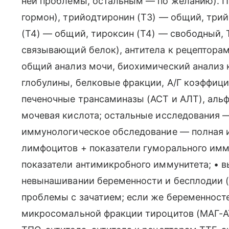
ней проблемы, остальным — по желанию). П
гормон), трийодтиронин (Т3) — общий, три
(Т4) — общий, тироксин (Т4) — свободный, 
связывающий белок), антитела к рецепторам
общий анализ мочи, биохимический анализ 
глобулины, белковые фракции, А/Г коэффици
печеночные трансаминазы (АСТ и АЛТ), альф
мочевая кислота; остальные исследования 
иммунологическое обследование — полная 
лимфоцитов + показатели гуморального имму
показатели антимикробного иммунитета; • в
невынашивании беременности и бесплодии 
проблемы с зачатием; если же беременносте
микросомальной фракции тироцитов (МАГ-АТ)