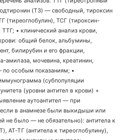
еречень анализов: ТТГ (тиреотропный
йодтиронин (Т3) — свободный, тироксин
ТГ (тиреоглобулин), ТСГ (тироксин-
 ТТГ; • клинический анализ крови,
крови: общий белок, альбумины,
ент, билирубин и его фракции,
а-амилаза, мочевина, креатинин,
— по особым показаниям; •
иммунограмма (субпопуляции
нитета (уровни антител в крови) +
ыявление аутоантител — при
(если в анамнезе были выкидыши или
й не было — не обязательно): антитела к
, АТ-ТГ (антитела к тиреоглобулину),