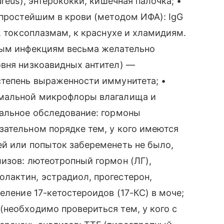
reus), энтерококки, кишечная палочка; •
 простейшим в крови (методом ИФА): IgG
, токсоплазмам, к краснухе и хламидиям.
ным инфекциям весьма желательно
овня низкоавидных антител) —
степень выраженности иммунитета; •
рмальной микрофлоры влагалища и
нальное обследование: гормоны
зательном порядке тем, у кого имеются
ей или попыток забеременеть не было,
изов: лютеотропный гормон (ЛГ),
лактин, эстрадиол, прогестерон,
еление 17-кетостероидов (17-КС) в моче;
необходимо провериться тем, у кого с