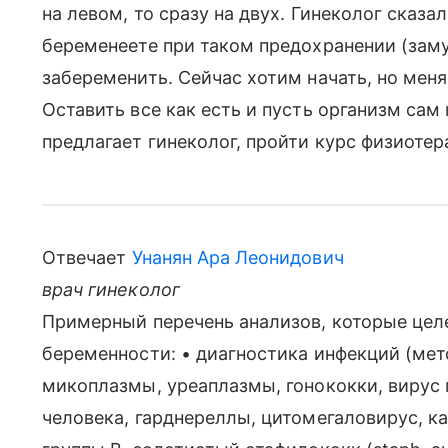
на левом, то сразу на двух. Гинеколог сказал
беременеете при таком предохранении (заму
забеременить. Сейчас хотим начать, но мен
Оставить все как есть и пусть организм сам
предлагает гинеколог, пройти курс физиоте
Отвечает
Унанян Ара Леонидович
врач гинеколог
Примерный перечень анализов, которые целе
беременности: • диагностика инфекций (ме
микоплазмы, уреаплазмы, гонококки, вирус 
человека, гарднереллы, цитомегаловирус, к