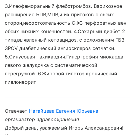
3.Илеофеморальный флеботромбоз. Варикозное
расширение БПВ,МПВ,и их притоков с оьеих
сторон,несостоятельность СФС перфоратных вен
обеих нижних конечностей. 4.Сахарный диабет 2
типа,выявленный кетоацидоз, с осложненим ГБЗ
3РОV диабетический ангиосклероз сетчатки.
5.Синусовая тахикардия.Гипертрофия миокарда
левого желудочка с систематической
перегрузкой. 6.Жировой гипотоз,хронический
пиелонефрит
Отвечает
Нагайцева Евгения Юрьевна
организатор здравоохранения
Добрый день, уважаемый Игорь Александрович!