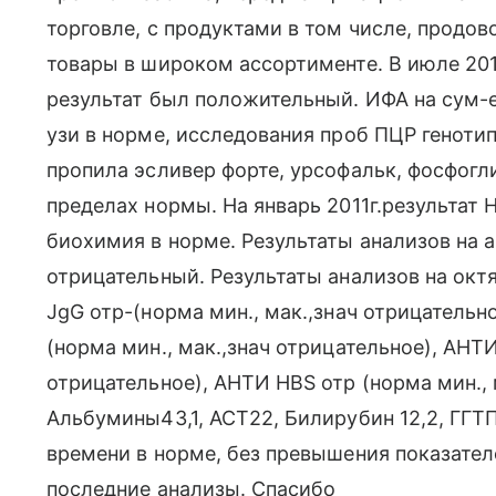
торговле, с продуктами в том числе, продо
товары в широком ассортименте. В июле 201
результат был положительный. ИФА на сум-
узи в норме, исследования проб ПЦР геноти
пропила эсливер форте, урсофальк, фосфогл
пределах нормы. На январь 2011г.результат
биохимия в норме. Результаты анализов на ав
отрицательный. Результаты анализов на октя
JgG отр-(норма мин., мак.,знач отрицательн
(норма мин., мак.,знач отрицательное), АНТИ
отрицательное), АНТИ НВS отр (норма мин., 
Альбумины43,1, АСТ22, Билирубин 12,2, ГГТ
времени в норме, без превышения показател
последние анализы. Спасибо