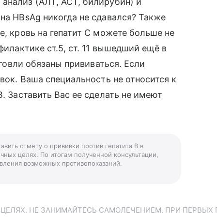
анализ (АЛТ, АСТ, билирубин) и
 на HBsAg никогда не сдавался? Также
e, кровь на гепатит С можете больше не
филактике ст.5, ст. 11 вышедший ещё в
орговли обязаны прививаться. Если
ивок. Ваша специальность не относится к
В. Заставить Вас ее сделать не имеют
авить отмету о прививки против гепатита В в
чных целях. По итогам полученной консультации,
ыявления возможных противопоказаний.
ЕЛЯХ. НЕ ЗАНИМАЙТЕСЬ САМОЛЕЧЕНИЕМ. ПРИ ПЕРВЫХ 