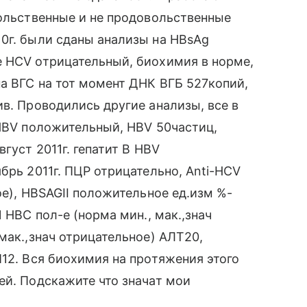
вольственные и не продовольственные
0г. были сданы анализы на HBsAg
е НСV отрицательный, биохимия в норме,
па ВГС на тот момент ДНК ВГБ 527копий,
ив. Проводились другие анализы, все в
 HBV положительный, HBV 50частиц,
густ 2011г. гепатит В HBV
брь 2011г. ПЦР отрицательно, Anti-HCV
ое), HBSAGII положительное ед.изм %-
 HBC пол-е (норма мин., мак.,знач
мак.,знач отрицательное) АЛТ20,
П12. Вся биохимия на протяжения этого
ей. Подскажите что значат мои