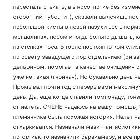
перестала стекать, а в носоглотке без изме
сторонний тубоатит), сказали вылечишь нос 
небольшой кисты в левой пазухи все в норме
мендалинах. носом иногда больно дышать, к
на стенках носа. В горле постоянно ком сли
по совету заведущего лор отделением (он за
дельфином. помогает в качестве очищения са
уже не такая (гнойная). Но буквально день н
Промывал почти год с перерывами максимум 
день. Да, еще когда ставили томпонаду, тон
от налета. ОЧЕНЬ надеюсь на вашу помощь, Ч
племянника была похожая история. Налет на
отхаркивался. Назначали мази - антибиотики
потом как-то назначили баракамеру, и все 