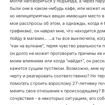
могли наговориться у подъезда, а через пар
были они в каком-нибудь кафе, или может н
но нелицеприятных вещах имеющих место в е
мои расспросы об этом, а однажды, когда я
графикам), он наврал мне, что находится до
пойду в магазин... ...а ты все выключила, ко
"как на вулкане", теряя чувство реальности
он долго не может проговорить причины ее и
моим влиянием или когда "найдет", он расск
кажется сущим пустяком. Возможно, мне ну
черту и реагировать соответственно? Но тер
помогать строить взрослому 27-летнему поч
менять свое отношение к происходящему? Вт
сочувствия - в некоторых ситуациях, его со