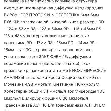
повышена неравномерно повышена структура
диффузно неоднородная диффузно неоднородная
ВИРСУНГОВ ПРОТОК N N СЕЛЕЗЁНКА 6мм 6мм
ПОЧКИ: положение обычное обычное размеры RD
- 124 х 53мм RS - 123 х 54мм RD - 118 х 46мм RS -
118 х 48мм контуры волнистые волнистые
паренхима RD - 17мм RS - 16мм RD - 14мм RS -
18мм - N ЧЛС не расширены, неравномерно
уплотнены то же ЗАКЛЮЧЕНИЕ: диффузное
поражение печени (жировой гепатоз), эхо-
признаки хр. панкреатита то же БИОХИМИЧЕСКИЕ
АНАЛИЗЫ сыворотки крови Общий белок 70 г/л
Мочевина 4,98 ммоль/л Креатинин 110мкмоль/л
Холестерин общий 3,1 ммоль/л Триглицериды 1,03
ммоль/л Билирубин общий 8,36 мкмоль/л
Трансаминаза АСТ 18 Е/л Трансаминаза АЛТ 31 Е/л