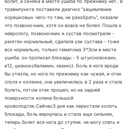
болит, а синяка в месте ушиба по прежнему нет.. В
травмпункте поставили диагноз "защемление
корешковых чего-то там, не разобрать", сказали
что позвоночник, хотя он вовсе не болел. Пошла к
неврологу, позвоночник и сустав посмотрели -
рентген нормальный, сделала узи сустава - тоже
все нормально, только гематома 3*3см в месте
ушиба. он прописал блокады - 5 штук(новокаин,
в12, цианокобаламин, лазикс). Боль в ноге вроде
бы утихла, но нога по прежнему как чужая, и отек
сполз к коленке, она увеличилась в 2 раза и стала
болеть, потом отек прошел, но на задней
поверхности колена большой
кровоподтек.Сейчас3 дня как перестали колоть
блокады, боль вернулась и стала еще сильнее,
теперь болит вся нога до ступни. не могу спать и