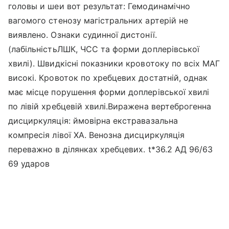
головы и шеи вот результат: Гемодинамічно
вагомого стенозу магістральних артерій не
виявлено. Ознаки судинної дистонії.
(лабільністьЛШК, ЧСС та форми доплерівської
хвилі). Швидкісні показники кровотоку по всіх МАГ
високі. Кровоток по хребцевих достатній, однак
має місце порушення форми доплерівської хвилі
по лівій хребцевій хвилі.Виражена вертеброгенна
дисциркуляція: ймовірна екстравазальна
компресія лівої ХА. Венозна дисциркуляція
переважно в ділянках хребцевих. t*36.2 АД 96/63
69 ударов