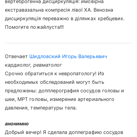
вертеброгенна дисциркуляція: ймовірна
екстравазальна компресія лівої ХА. Венозна
дисциркуляція переважно в ділянках хребцевих.
Помогите пожайлуста!!!
Отвечает
Шидловский Игорь Валерьевич
кардиолог, ревматолог
Срочно обратиться к невропатологу! Из
необходимых обследований могут быть
предложены: допплерография сосудов головы и
шеи, МРТ головы, измерение артериального
давления, температуры тела.
анонимно
Добрый вечер! Я сделала доплеграфию сосудов