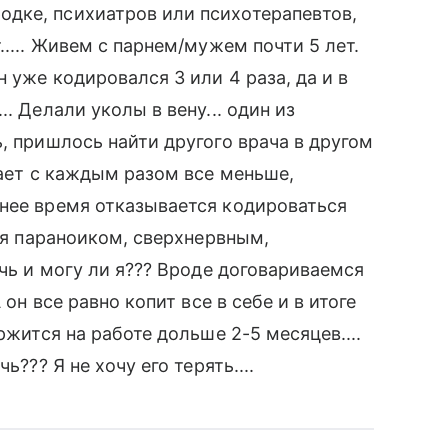
дке, психиатров или психотерапевтов,
..... Живем с парнем/мужем почти 5 лет.
 уже кодировался 3 или 4 раза, да и в
. Делали уколы в вену... один из
, пришлось найти другого врача в другом
вает с каждым разом все меньше,
днее время отказывается кодироваться
тся параноиком, сверхнервным,
очь и могу ли я??? Вроде договариваемся
 он все равно копит все в себе и в итоге
ржится на работе дольше 2-5 месяцев....
ь??? Я не хочу его терять....