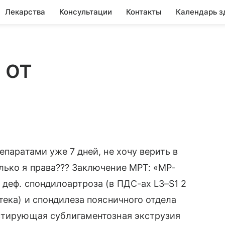
Лекарства
Консультации
Контакты
Календарь з
 от
епаратами уже 7 дней, не хочу верить в
лько я права??? Заключение МРТ: «МР-
 деф. спондилоартроза (в ПДС-ах L3–S1 2
тека) и спондилеза поясничного отдела
естирующая сублигаментозная экструзия