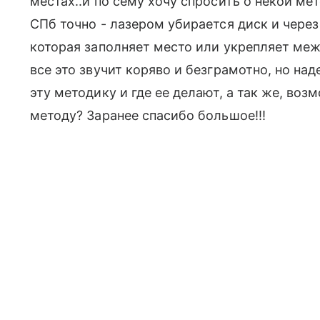
местах..и по сему хочу спросить о некой мет
СПб точно - лазером убирается диск и через
которая заполняет место или укрепляет меж
все это звучит коряво и безграмотно, но над
эту методику и где ее делают, а так же, во
методу? Заранее спасибо большое!!!