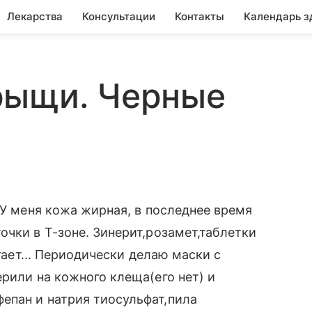
Лекарства
Консультации
Контакты
Календарь з
рыщи. Черные
 У меня кожа жирная, в последнее время
очки в Т-зоне. Зинерит,розамет,таблетки
огает... Периодически делаю маски с
рили на кожного клеща(его нет) и
епан и натрия тиосульфат,пила