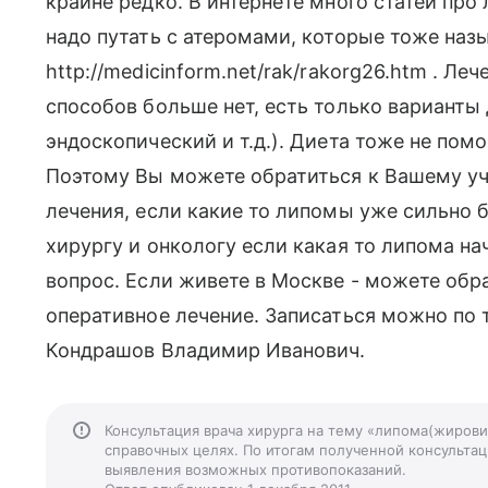
крайне редко. В интернете много статей пр
надо путать с атеромами, которые тоже наз
http://medicinform.net/rak/rakorg26.htm . Ле
способов больше нет, есть только варианты
эндоскопический и т.д.). Диета тоже не помо
Поэтому Вы можете обратиться к Вашему уч
лечения, если какие то липомы уже сильно б
хирургу и онкологу если какая то липома на
вопрос. Если живете в Москве - можете обр
оперативное лечение. Записаться можно по 
Кондрашов Владимир Иванович.
Консультация врача хирурга на тему «липома(жировик
справочных целях. По итогам полученной консультаци
выявления возможных противопоказаний.